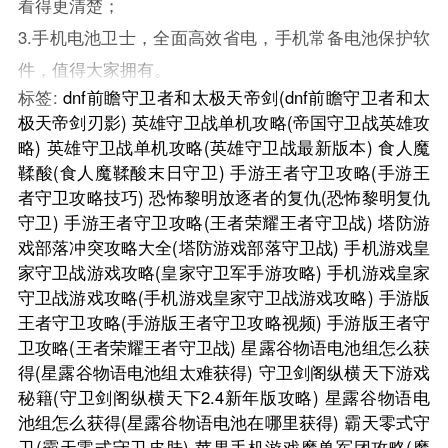
看得更清楚；
3.手机电池卫士，全面高效省电，手机常备电池保护软
件，值得大家拥有。
标签:
dnf前瞻守卫者和太极天帝剑(dnf前瞻守卫者和太
极天帝剑刃影)
英雄守卫战单机攻略(帝国守卫战英雄攻
略)
英雄守卫战单机攻略(英雄守卫战最新版本)
食人魔
鞣酸(食人魔鞣酸末日守卫)
手游王者守卫攻略(手游王
者守卫攻略技巧)
恐怖黎明放逐者的复仇(恐怖黎明复仇
守卫)
手游王者守卫攻略(王者荣耀王者守卫战)
塔防游
戏部落冲突攻略大全(塔防游戏部落守卫战)
手机游戏皇
家守卫战游戏攻略(皇家守卫军手游攻略)
手机游戏皇家
守卫战游戏攻略(手机游戏皇家守卫战游戏攻略)
手游版
王者守卫攻略(手游版王者守卫攻略视频)
手游版王者守
卫攻略(王者荣耀王者守卫战)
星露谷物语电池组怎么获
得(星露谷物语电池组太难获得)
守卫剑阁纵横天下游戏
秘籍(守卫剑阁纵横天下2.4新年版攻略)
星露谷物语电
池组怎么获得(星露谷物语电池在哪里获得)
霸天零式守
卫(霸天零式守卫皮肤)
苹果手机游戏魔兽军团攻略(魔