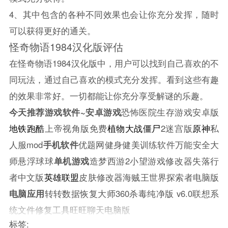
4、其中包含的各种不同效果也会让你充分发挥，随时
可以获得更好的通关。
怪奇物语1984汉化版评估
在怪奇物语1984汉化版中，用户可以找到自己喜欢的不
同玩法，通过自己喜欢的模式充分发挥。看到这些有趣
的效果非常好。一切都能让你充分享受解谜的乐趣。
今天推荐游戏软件~
安卓游戏
恐怖医院生存游戏安卓版
地铁跑酷
上帝视角版免费
植物大战僵尸
2迷宫版
原神
私
人服mod
手机软件
优题网健身健美训练软件万能安全大
师悬浮球球
单机游戏
造梦西游2小望游戏修改器失落行
者中文版
英雄联盟
皮肤修改器海贼王世界探索者电脑版
电脑应用
转转数据恢复大师360杀毒纯净版 v6.0联想系
统文件修复工具旺旺聊天电脑版
标签: