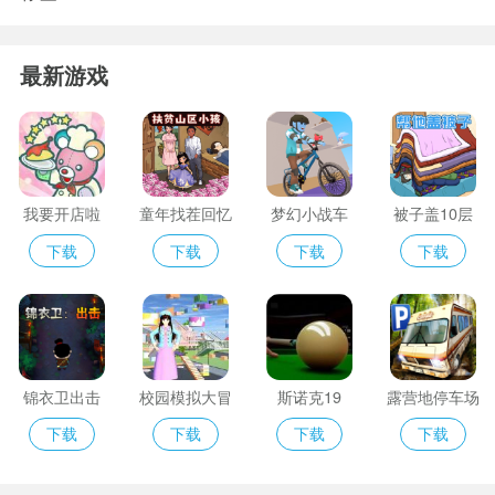
最新游戏
我要开店啦
童年找茬回忆
梦幻小战车
被子盖10层
下载
下载
下载
下载
锦衣卫出击
校园模拟大冒
斯诺克19
露营地停车场
险
下载
下载
下载
下载