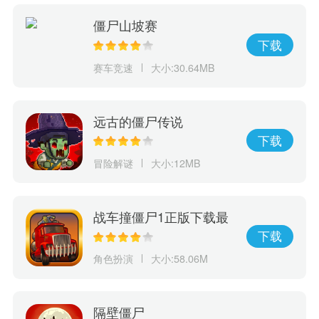
僵尸山坡赛
下载
赛车竞速
大小:30.64MB
远古的僵尸传说
下载
冒险解谜
大小:12MB
战车撞僵尸1正版下载最
新安装
下载
角色扮演
大小:58.06M
隔壁僵尸