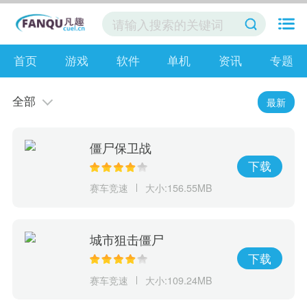
首页
游戏
软件
单机
资讯
专题
全部
最新
僵尸保卫战
下载
赛车竞速
大小:156.55MB
城市狙击僵尸
下载
赛车竞速
大小:109.24MB