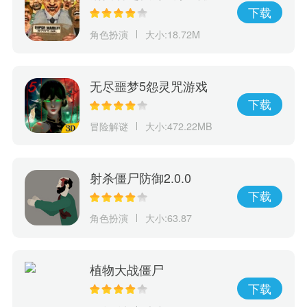
下载
角色扮演
大小:18.72M
无尽噩梦5怨灵咒游戏
下载
冒险解谜
大小:472.22MB
射杀僵尸防御2.0.0
下载
角色扮演
大小:63.87
植物大战僵尸
下载