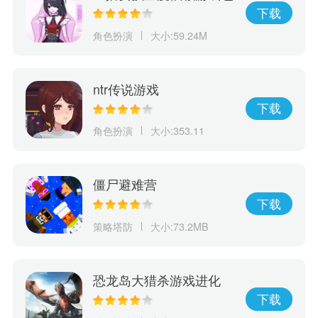
下载
角色扮演
大小:59.24M
ntr传说游戏
下载
角色扮演
大小:353.11
僵尸避难营
下载
策略塔防
大小:73.2MB
恐龙岛大猎杀游戏进化
下载