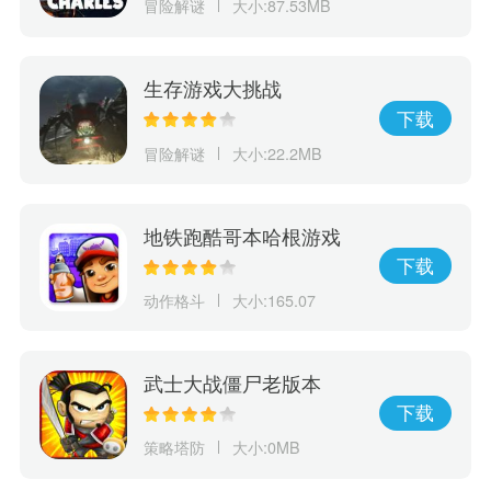
冒险解谜
大小:87.53MB
生存游戏大挑战
下载
冒险解谜
大小:22.2MB
地铁跑酷哥本哈根游戏
下载
动作格斗
大小:165.07
武士大战僵尸老版本
下载
策略塔防
大小:0MB