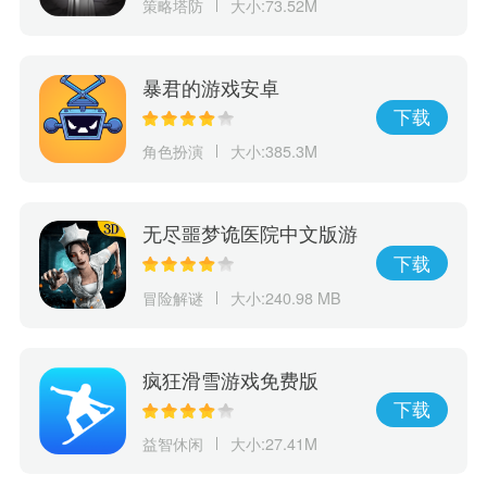
策略塔防
大小:73.52M
暴君的游戏安卓
下载
角色扮演
大小:385.3M
无尽噩梦诡医院中文版游
戏
下载
冒险解谜
大小:240.98 MB
疯狂滑雪游戏免费版
下载
益智休闲
大小:27.41M