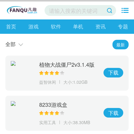
首页
游戏
软件
单机
资讯
专题
全部
最新
植物大战僵尸2v3.1.4版
本
下载
益智休闲
大小:1.02GB
8233游戏盒
下载
实用工具
大小:38.30MB