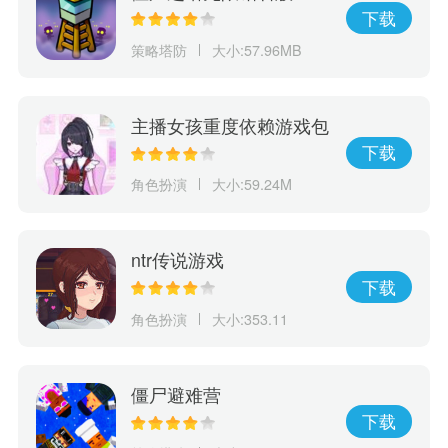
下载
策略塔防
大小:57.96MB
主播女孩重度依赖游戏包
下载
角色扮演
大小:59.24M
ntr传说游戏
下载
角色扮演
大小:353.11
僵尸避难营
下载