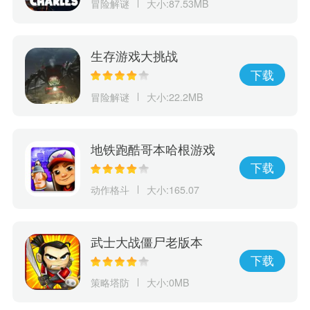
冒险解谜
大小:87.53MB
生存游戏大挑战
下载
冒险解谜
大小:22.2MB
地铁跑酷哥本哈根游戏
下载
动作格斗
大小:165.07
武士大战僵尸老版本
下载
策略塔防
大小:0MB