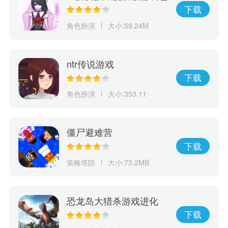
下载
角色扮演
大小:59.24M
ntr传说游戏
下载
角色扮演
大小:353.11
僵尸避难营
下载
策略塔防
大小:73.2MB
恐龙岛大猎杀游戏进化
下载