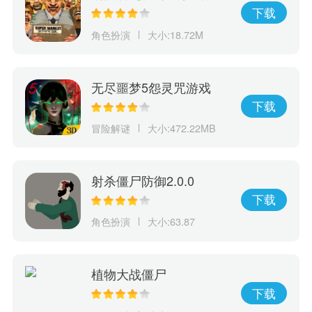
下载
角色扮演
大小:18.72M
无尽噩梦5怨灵咒游戏
下载
冒险解谜
大小:472.22MB
射杀僵尸防御2.0.0
下载
角色扮演
大小:63.87
植物大战僵尸
下载