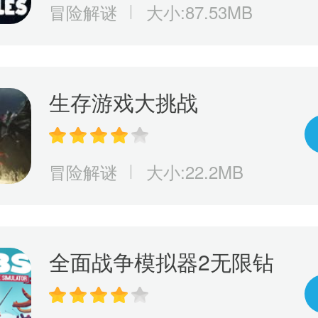
冒险解谜
大小:87.53MB
生存游戏大挑战
冒险解谜
大小:22.2MB
全面战争模拟器2无限钻
石版