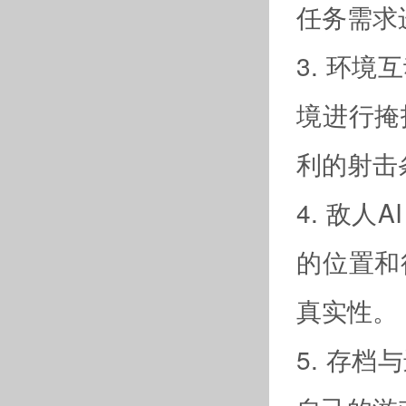
任务需求
3. 环
境进行掩
利的射击
4. 敌人
的位置和
真实性。
5. 存