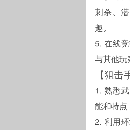
刺杀、潜
趣。
5. 在
与其他玩
【狙击
1. 熟
能和特点
2. 利