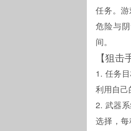
任务。游
危险与阴
间。
【狙击
1. 任
利用自己
2. 武
选择，每