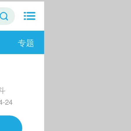
专题
斗
-24