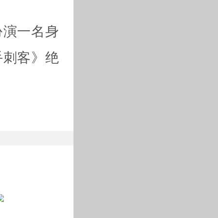
扮演一名身
手刺客》绝