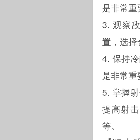
是非常重
3. 观
置，选择
4. 保
是非常重
5. 掌
提高射击
等。