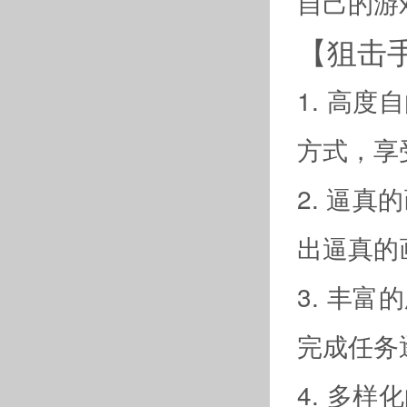
自己的游
【狙击
1. 高
方式，享
2. 逼
出逼真的
3. 丰
完成任务
4. 多