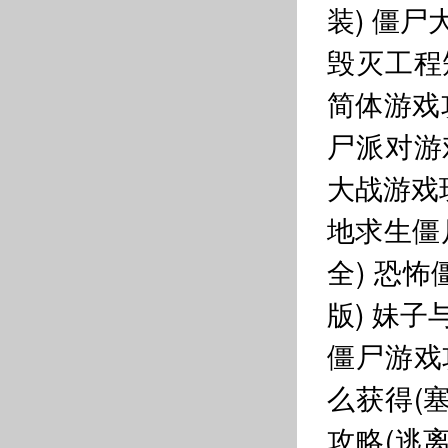
装)
僵尸
毁灭工程
简体游戏
尸派对游
大战游戏
地求生僵
全)
恐怖
版)
妹子
僵尸游戏
么获得(
攻略(逃