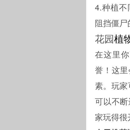
4.种植
阻挡僵尸
花园
植
在这里你
誉！这里
素。玩家
可以不断
家玩得很