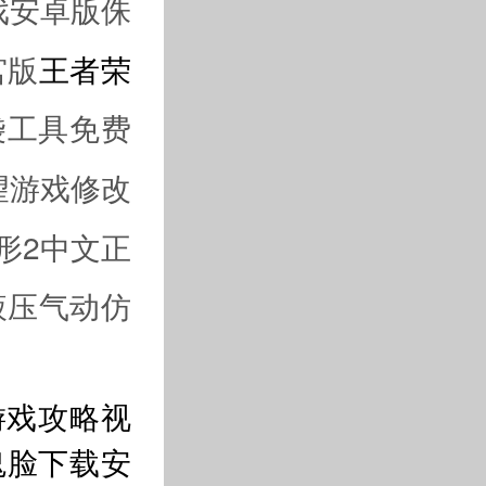
戏安卓版侏
宫版
王者荣
袋工具免费
望游戏修改
形2中文正
M液压气动仿
游戏攻略视
鬼脸下载安