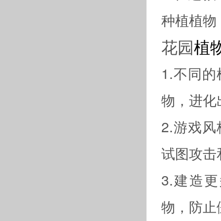
种植植物
花园
植
1.不同
物，进化
2.游戏
试图攻击
3.建造
物，防止