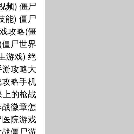
视频)
僵尸
技能)
僵尸
戏攻略(僵
(僵尸世界
生游戏)
绝
手游攻略大
戏攻略手机
果上的枪战
作战徽章怎
尸医院游戏
大战僵尸游