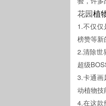
验，许多
花园
植
1.不仅
榜赞等新
2.清除
超级BO
3.卡通
动植物技
4.在这