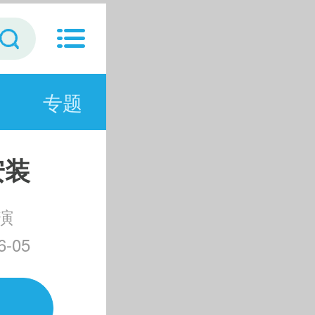
专题
安装
演
-05