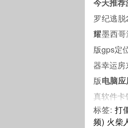
今天推荐
罗纪逃脱
耀
墨西哥
版gps定位
器幸运房
版
电脑应
真软件卡
标签:
打
频)
火柴