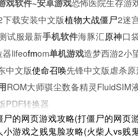
游戏软件~
安卓游戏
恐怖医院生存游
2下载安装中文版
植物大战僵尸
2迷
测试服最新
手机软件
海豚汇
原神
口
器lifeo
fm
om
单机游戏
造梦西游2小
东中文版
使命
召唤
先锋中文版虐杀原
用
ROM大师骐尘数备精灵FluidSI
饭PDF转换器
僵尸的网页游戏攻略(打僵尸的网页
人小游戏之贱鬼脸攻略(火柴人vs贱